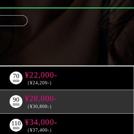
¥22,000-
70
min
（¥24,200-）
¥28,000-
90
min
（¥30,800-）
¥34,000-
110
min
（¥37,400-）