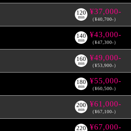
¥37,000-
120
min
（¥40,700-）
¥43,000-
140
min
（¥47,300-）
¥49,000-
160
min
（¥53,900-）
¥55,000-
180
min
（¥60,500-）
¥61,000-
200
min
（¥67,100-）
¥67,000-
220