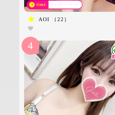
time
06:00〜18:00
AOI （22）
T.156 B.86(E) W.55 H.84