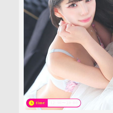
time
12:30〜20:00