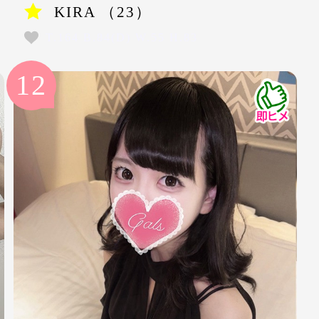
KIRA （23）
T.164 B.84(D) W.55 H.83