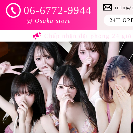
info@
06-6772-9944
@ Osaka store
24H OP
Chấp nhận đặt phòng 24 giờ