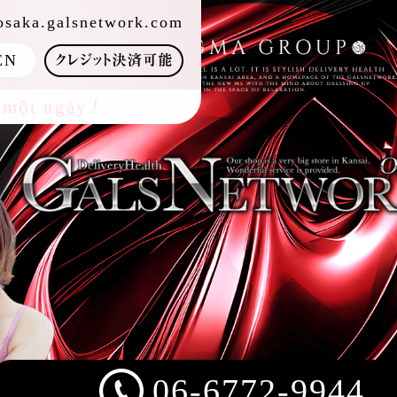
osaka.galsnetwork.com
EN
！
 một ngày
06-6772-9944