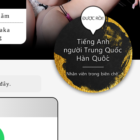
năm
saka
g
đây.