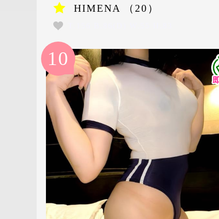
HIMENA （20）
T.156 B.86(D) W.55 H.83