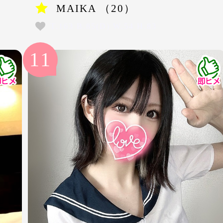
MAIKA （20）
T.163 B.85(D) W.54 H.83