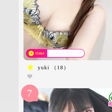
time
17:00〜翌05:00
yuki （18）
T.148 B.90(G) W.55 H.85