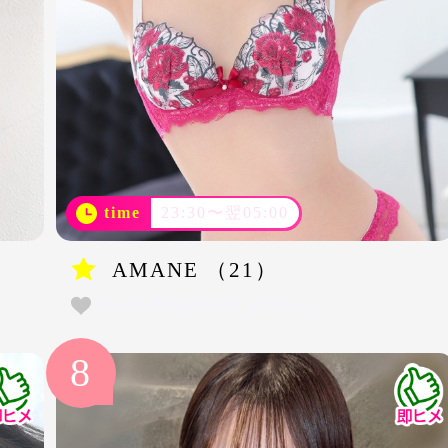
time
23:30〜翌05:00
AMANE （21）
T.165 B.84(C) W.55 H.84