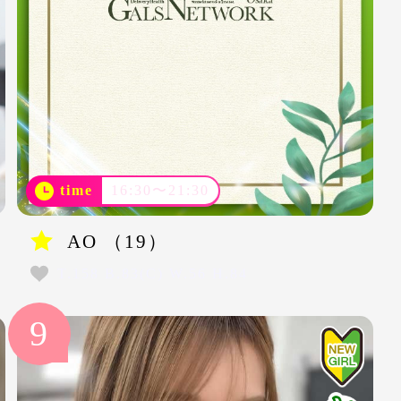
time
16:30〜21:30
AO （19）
T.158 B.83(C) W.56 H.84