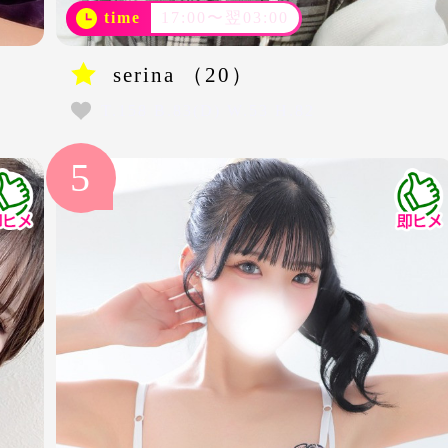
time
17:00〜翌03:00
serina （20）
T.158 B.83(D) W.53 H.82