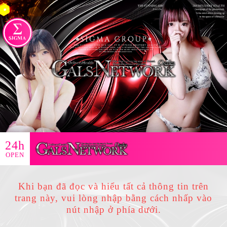
24h
OPEN
Khi bạn đã đọc và hiểu tất cả thông tin trên
trang này, vui lòng nhập bằng cách nhấp vào
nút nhập ở phía dưới.