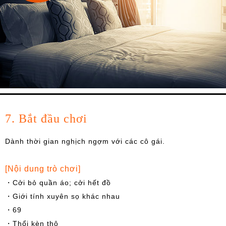
7. Bắt đầu chơi
Dành thời gian nghịch ngợm với các cô gái.
[Nội dung trò chơi]
・Cởi bỏ quần áo; cởi hết đồ
・Giới tính xuyên sọ khác nhau
・69
・Thổi kèn thô