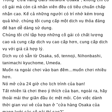
cô gái mà còn cả nhân viên đều có tiêu chuẩn chấp
nhận cao. Kể cả những người có trí nhớ kém trong
quá khứ. chúng tôi cung cấp một dịch vụ thỏa đáng
để bạn dễ dàng sử dụng.
Chúng tôi chỉ tập hợp những cô gái có chất lượng
cao và cung cấp dịch vụ cao cấp hơn, cung cấp dịch
vụ với giá cả hợp lý.
Dịch vụ có sẵn từ Osaka, số, tennoji, Nihonbashi,
tanimachi kyuchome, Umeda.
Muốn ra ngoài chơi vào ban đêm…muốn chơi nhiều
hơn.
Nó mở cửa 24 giờ cho lịch trình của bạn!
Tất nhiên là chơi theo ý thích của bạn, ngoài ra, hãy
thoải mái thư giãn đầu óc mệt mỏi. Còn việc dành
thời gian vui vẻ của bạn ở "cửa hàng Osaka của
mạng lưới các cô gái thì sao?"