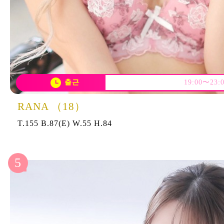
출근
19:00〜23:
RANA （18）
T.155 B.87(E) W.55 H.84