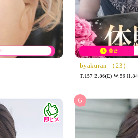
00
출근
byakuran （23）
T.157 B.86(E) W.56 H.8