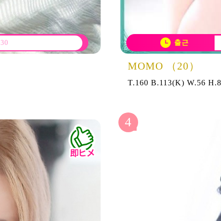
30
출근
MOMO （20）
T.160 B.113(K) W.56 H.