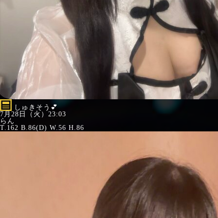
しゅきそう💕︎
7月28日（火）23:03
らん
T.162 B.86(D) W.56 H.86