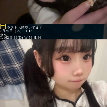
ラストお隣空いてます
7月30日（木）01:18
らん
T.162 B.86(D) W.56 H.86