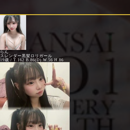
らん
スレンダー黒髪ロリガール
19歳 / T.162 B.86(D) W.56 H.86