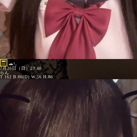
🚗³₃
7月26日（日）23:40
らん
T.162 B.86(D) W.56 H.86