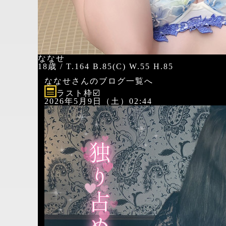
ななせ
18歳 / T.164 B.85(C) W.55 H.85
ななせさんのブログ一覧へ
ラスト枠☑️
2026年5月9日（土）02:44