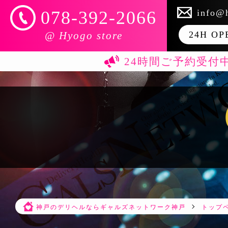
info@
078-392-2066
@ Hyogo store
24H OP
24時間ご予約受付
神戸のデリヘルならギャルズネットワーク神戸
トップ