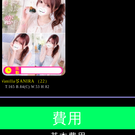
出
20:30〜翌07:00
勤
（22）
T.165 B.84(C) W.53 H.82
費用