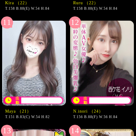
Kira （22）
Ruru （22）
T.158 B.88(E) W.54 H.84
T.158 B.88(E) W.54 H.84
出
出
14:30〜翌02:00
16:30〜翌04:00
勤
勤
Maya （21）
N.inori （24）
T.151 B.83(C) W.54 H.82
T.156 B.88(F) W.56 H.84