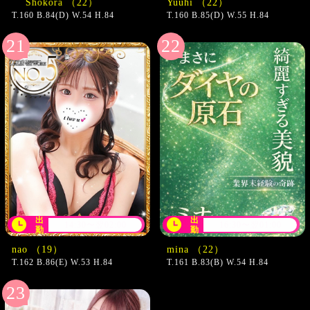
（22）
Yuuhi （22）
T.160 B.84(D) W.54 H.84
T.160 B.85(D) W.55 H.84
出
出
14:30〜翌02:00
16:30〜翌01:00
勤
勤
nao （19）
mina （22）
T.162 B.86(E) W.53 H.84
T.161 B.83(B) W.54 H.84